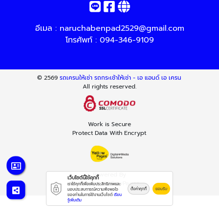
อีเมล :
naruchabenpad2529@gmail.com
โทรศัพท์ :
094-346-9109
© 2569
รถเครนให้เช่า รถกระเช้าให้เช่า - เอ แอนด์ เอ เครน
All rights reserved.
Work is Secure
Protect Data With Encrypt
Powered By
เว็บไซต์นี้ใช้คุกกี้
Thailand YellowPages
เราใช้คุกกี้เพื่อเพิ่มประสิทธิภาพและ
ตั้งค่าคุกกี้
ยอมรับ
มอบประสบการณ์ความพึงพอใจ
ของท่านในการใช้งานเว็บไซต์
เรียน
รู้เพิ่มเติม